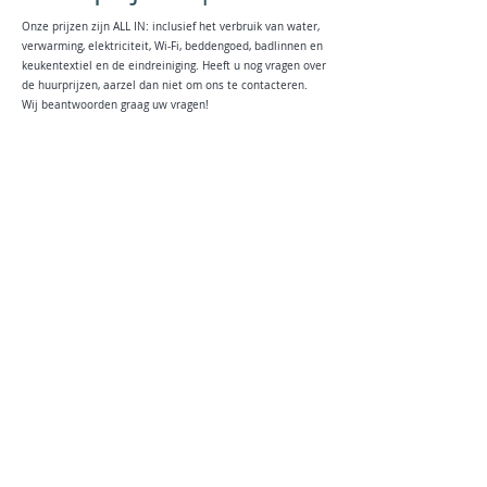
Onze prijzen zijn ALL IN: i
nclusief het verbruik van water,
verwarming, elektriciteit, Wi-Fi, beddengoed, badlinnen en
keukentextiel en de eindreiniging. Heeft u nog vragen over
de huurprijzen, aarzel dan niet om ons te contacteren.
Wij beantwoorden graag uw vragen!
Unsere Preise sind ALL IN: inklusive Verbrauch von Wasser,
Heizung, Strom, WLAN, Bett-, Bad- und Küchenwäsche sowie
Endreinigung. Kontakieren Sie uns für weitere Informationen,
Wir beantworten Ihre Fragen!
contact
Prijsoverzicht |
Preisliste
All-in (2027)
Volledige chalet |
Ganzes Chalet