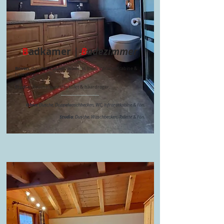
B
adkamer |
B
adezimmer
Boven
: douche, dubbele wastafel, toilet, infraroodcabine &
haardroger.
Studio
: douche, wastafel, toilet & haardroger.
___________________​
Oben
: Dusche, Doppelwaschbecken, WC, Infrarotkabine & Fön.
Studio
: Dusche, Waschbecken, Toilette & Fön.