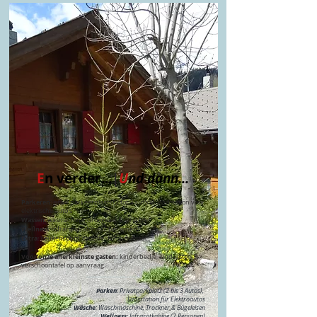
E
n verder...
|
U
nd dann...
Parkeren
: privé parkeerplaats (2 tot 3 auto's), laadstation voor
elektrische auto's
Wassen
: wasmachine, droogkast & strijkijzer
Wellness
: infraroodcabine (2 personen)
Extra
: keukenrobot, raclette- & fonduestel...
Voor onze allerkleinste gasten:
kinderbedje, kinderstoel &
verschoontafel op aanvraag.
___________________​
Parken
: Privatparkplatz (2 bis 3 Autos),
Ladestation für Elektroautos
Wäsche
: Waschmaschine, Trockner & Bügeleisen
Wellness
: Infrarotkabine (2 Personen)