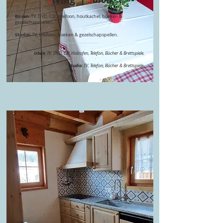
Boven
: TV, DVD, CD, telefoon, houtkachel, boeken &
gezelschapspellen.
Studio
:
TV, telefoon, boeken & gezelschapspellen.
___________________​
Oben
: TV, DVD, CD, Holzofen, Telefon, Bücher & Brettspiele.
Studio
: TV, Telefon, Bücher & Brettspiele.