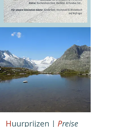
Extra
: Küchenmaschine, Raclette- & Fondue-Set...
Für unsere kleinsten Gäste:
Kinderbett, Hochstuhl & Wickeltisch
auf Anfrage.
H
uurprijzen |
P
reise