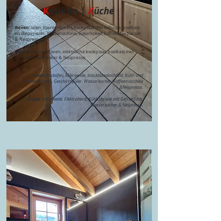
K
euken |
K
üche
Boven
: oven, microgolfoven, kookplaat met inductie, koelkast
en diepvriezer, afwasmachine, waterkoker, koffiezetapparaat
& Nespresso.
Studio
: microgolfoven, elektrische kookplaat, koelkast met
vriesvak, waterkoker & Nespresso.
___________________​
Oben
: Backofen, Mikrowelle, Induktionskochfeld, Kühl- und
Gefrierschrank, Geschirrspüler, Wasserkocher, Kaffeemaschine
&Nespresso.
Studio
: Mikrowelle, Elektroherd, Kühlschrank mit Gefrierfach,
Wasserkocher & Nespresso.