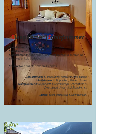
S
laapkamer|
S
chlafzimmer
Slaapkamer 1
: dubbel bed, kleerkast, balkon
Slaapkamer 2
: dubbel bed, kleerkast
Slaapkamer 3:
dubbel bed, kleerkast, bureau & mezzanine
met twee enkele bedden.
Studio
: twee enkele bedden, kleerkast.
___________________​
Schlafzimmer 1:
Doppelbett, Kleiderschrank, Balkon
Schlafzimmer 2:
Doppelbett, Kleiderschrank
Schlafzimmer 3:
Doppelbett, Kleiderschrank, Schreibtisch &
Zwischengeschoss mit 2 Einzelbetten.
Studio
: zwei Einzelbetten, Kleiderschrank.