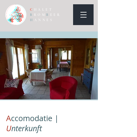
C
HALET
B
ROM
B
EER
H
ANNES
A
ccomodatie |
U
nterkunft