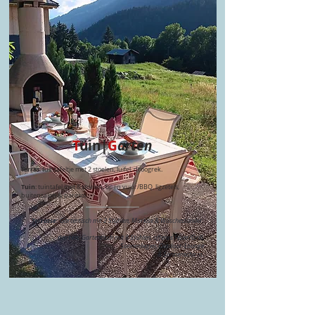
T
uin|
G
arten
Terras
: tuintafeltje met 2 stoelen, luifel, droogrek.
Tuin
: tuintafel met 8 stoelen, open vuur/BBQ, ligzetels,
buitensalon & parasol.
___________________​
Terrasse:
Gartentisch mit 2 Stühlen, Markise & Wäscheständer.
Garten:
Gartentisch mit 8 Stühlen, offenes Feuer/Grill,
Sonnenliegen,
Outdoor-Lounge
& Sonnenschirm.