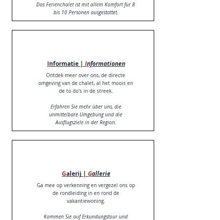
Das Ferienchalet ist mit allem Komfort für 8
bis 10 Personen ausgestattet.
I
nformatie |
I
nformationen
Ontdek meer over ons, de directe
omgeving van de chalet, al het moois en
de to do's in de streek.
Erfahren Sie mehr über uns, die
unmittelbare Umgebung und die
Ausflugsziele in der Region.
G
alerij |
G
allerie
Ga mee op verkenning en vergezel ons op
de rondleiding in en rond de
vakantiewoning.
Kommen Sie auf Erkundungstour und