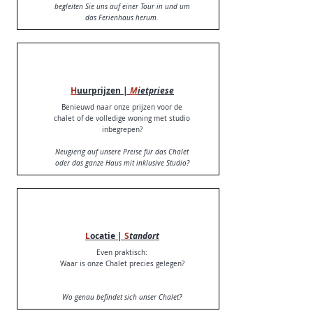
begleiten Sie uns auf einer Tour in und um
das Ferienhaus herum.
H
uurprijzen |
M
ietpriese
Benieuwd naar onze prijzen voor de
chalet of de volledige woning met studio
inbegrepen?
Neugierig auf unsere Preise für das Chalet
oder das ganze Haus mit inklusive Studio?
L
ocatie |
S
tandort
Even praktisch:
Waar is onze Chalet precies gelegen?
Wo genau befindet sich unser Chalet?