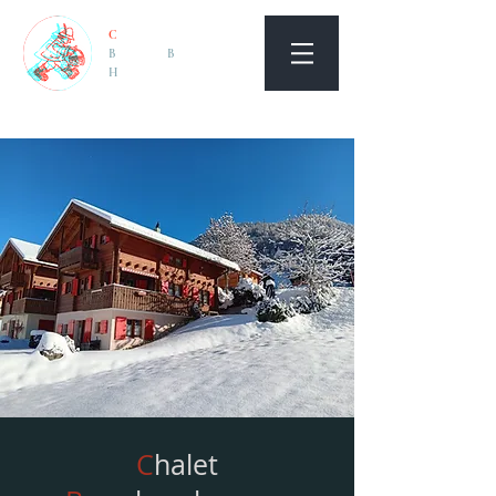
C
HALET
B
ROM
B
EER
H
ANNES
C
halet