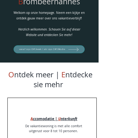
B
rombeerhannes
Welkom op onze homepage. Neem een kijkje en
ontdek gauw meer over ons vakantieverblijf!
Herzlich wilkommen.
Schauen Sie auf dieser
Website und entdecken Sie mehr!
vanaf 1250 CHF/week | ab 1250 CHF/Woche
O
ntdek meer |
E
ntdecke
sie mehr
A
ccomodatie |
U
nterkunft
De vakantiewoning is met alle comfort
uitgerust voor 8 tot 10 personen.